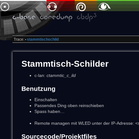
Trace:
stammtischschild
•
Stammtisch-Schilder
c-lan:
ctammtic_c_ild
Benutzung
Einschalten
Passendes Ding oben reinschieben
Spass haben…
Remote managen mit WLED unter der IP-Adresse: <s
Sourcecode/Projektfiles