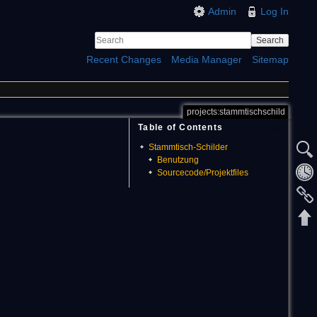
Admin
Log In
Search
Recent Changes
Media Manager
Sitemap
projects:stammtischschild
Table of Contents
Stammtisch-Schilder
Benutzung
Sourcecode/Projektfiles