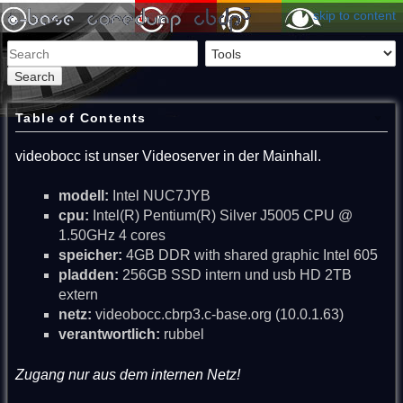
skip to content
Search
Table of Contents
videobocc ist unser Videoserver in der Mainhall.
modell:
Intel NUC7JYB
cpu:
Intel(R) Pentium(R) Silver J5005 CPU @
1.50GHz 4 cores
speicher:
4GB DDR with shared graphic Intel 605
pladden:
256GB SSD intern und usb HD 2TB
extern
netz:
videobocc.cbrp3.c-base.org (10.0.1.63)
verantwortlich:
rubbel
Zugang nur aus dem internen Netz!