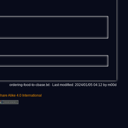
ordering-food-to-cbase.txt
· Last modified: 2024/01/05 04:12 by
m00d
hare Alike 4.0 International