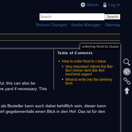
Admin
Log In
Search
Recent Changes
Media Manager
Sitemap
ordering-food-to-cbase
Table of Contents
How to order food to c-base
Very important: Inform the Bar-
Bot | Immer dem Bar-Bot
bescheid sagen!
What to write into the delivery
ul; this can also be
form
he yard if necessary. This
s Besteller kann auch dabei behilflich sein, dieser kann
wirf gegebenenfalls einen Blick in den Hof. Das ist für den