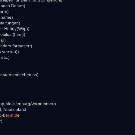
hreiben für Berlin und Umgebung
m nach Datum)
form)
dname)
staltungen)
er Handy(Wap))
biles (html))
ar)
anders formatiert)
 version))
etc.)
ianten entstehen so)
amp;Mecklenburg/Vorpommern
nd, Neuseeland
c-berlin.de
r)