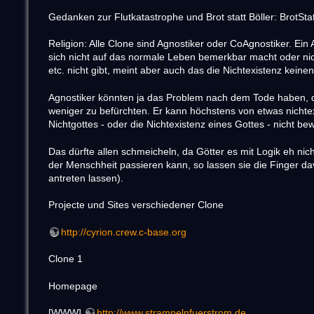
Gedanken zur Flutkatastrophe und Brot statt Böller: BrotStat
Religion: Alle Clone sind Agnostiker oder CoAgnostiker. Ein
sich nicht auf das normale Leben bemerkbar macht oder nich
etc. nicht gibt, meint aber auch das die Nichtexistenz keine
Agnostiker könnten ja das Problem nach dem Tode haben, 
weniger zu befürchten. Er kann höchstens von etwas nichtex
Nichtgottes - oder die Nichtexistenz eines Gottes - nicht bew
Das dürfte allen schmeicheln, da Götter es mit Logik eh nich
der Menschheit passieren kann, so lassen sie die Finger d
antreten lassen).
Projecte und Sites verschiedener Clone
http://cyrion.crew.c-base.org
Clone 1
Homepage
[WWW]
http://www.strampelnfuerstrom.de