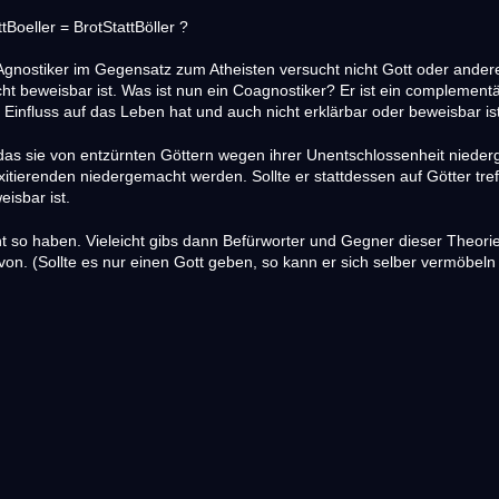
tBoeller = BrotStattBöller ?
 Agnostiker im Gegensatz zum Atheisten versucht nicht Gott oder ander
t beweisbar ist. Was ist nun ein Coagnostiker? Er ist ein complementär
n Einfluss auf das Leben hat und auch nicht erklärbar oder beweisbar ist
das sie von entzürnten Göttern wegen ihrer Unentschlossenheit niede
itierenden niedergemacht werden. Sollte er stattdessen auf Götter tref
eisbar ist.
t so haben. Vieleicht gibs dann Befürworter und Gegner dieser Theorie, 
avon. (Sollte es nur einen Gott geben, so kann er sich selber vermöb