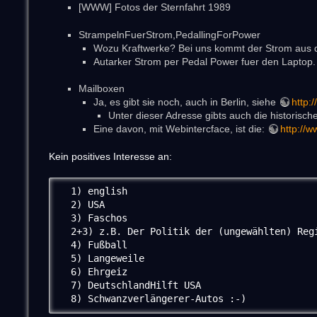
[WWW] Fotos der Sternfahrt 1989
StrampelnFuerStrom,PedallingForPower
Wozu Kraftwerke? Bei uns kommt der Strom aus 
Autarker Strom per Pedal Power fuer den Laptop
Mailboxen
Ja, es gibt sie noch, auch in Berlin, siehe
http:/
Unter dieser Adresse gibts auch die historische
Eine davon, mit Webintercface, ist die:
http://w
Kein positives Interesse an:
  1) english

  2) USA

  3) Faschos

  2+3) z.B. Der Politik der (ungewählten) Regi
  4) Fußball

  5) Langeweile

  6) Ehrgeiz

  7) DeutschlandHilft USA

  8) Schwanzverlängerer-Autos :-)