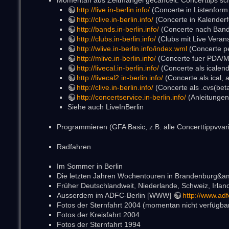
Momentan aus Zeitmangel gecancelt: Concerttips sc
http://live.in-berlin.info/
(Concerte in Listenfor
http://clive.in-berlin.info/
(Concerte in Kalender
http://bands.in-berlin.info/
(Concerte nach Ban
http://clubs.in-berlin.info/
(Clubs mit Live Veran
http://wlive.in-berlin.info/index.wml
(Concerte p
http://mlive.in-berlin.info/
(Concerte fuer PDA/Mo
http://livecal.in-berlin.info/
(Concerte als icalend
http://livecal2.in-berlin.info/
(Concerte als ical, 
http://clive.in-berlin.info/
(Concerte als .cvs(beta
http://concertservice.in-berlin.info/
(Anleitungen 
Siehe auch LiveInBerlin
Programmieren (GFA Basic, z.B. alle Concerttippvvar
Radfahren
Im Sommer in Berlin
Die letzten Jahren Wochentouren in Brandenburg&
Früher Deutschlandweit, Niederlande, Schweiz, Irla
Ausserdem im ADFC-Berlin [WWW]
http://www.adf
Fotos der Sternfahrt 2004 (momentan nicht verfügba
Fotos der Kreisfahrt 2004
Fotos der Sternfahrt 1994