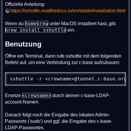
Offizielle Anleitung:
https://sshuttle.readthedocs.io/en/stable/installation.html
homebrew
Wenn du
unter MacOS installiert hast, gib:
brew install sshuttle
ein.
Benutzung
Öffne ein Terminal, dann rufe sshuttle mit dem folgenden
Befehl auf, um eine Verbindung zur c-base aufzubauen:
sshuttle -r <crewname>@tunnel.c-base.org 
<crewname>
Ersetze
durch deinen c-base-LDAP-
account-Namen.
Danach folgt noch die Eingabe des lokalen Admin-
Passworts ('sudo') und ggf. die Eingabe des c-base-
LDAP-Passwortes.