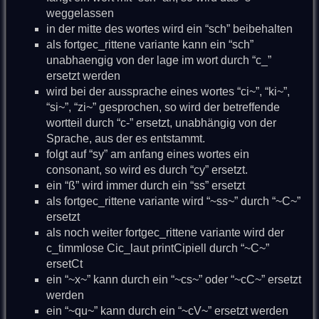
weggelassen
in der mitte des wortes wird ein “sch” beibehalten
als fortgec_rittene variante kann ein “sch”
unabhaengig von der lage im wort durch “c_”
ersetzt werden
wird bei der aussprache eines wortes “ci~”, “ki~”,
“si~”, “zi~” gesprochen, so wird der betreffende
wortteil durch “c-” ersetzt, unabhängig von der
Sprache, aus der es entstammt.
folgt auf “sy” am anfang eines wortes ein
consonant, so wird es durch “cy” ersetzt.
ein “ß” wird immer durch ein “ss” ersetzt
als fortgec_rittene variante wird “~ss~” durch “~C~”
ersetzt
als noch weiter fortgec_rittene variante wird der
c_timmlose Cic_laut printCipiell durch “~C~”
ersetCt
ein “~x~” kann durch ein “~cs~” oder “~cC~” ersetzt
werden
ein “~qu~” kann durch ein “~cV~” ersetzt werden