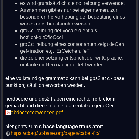
es wird grundsätzlich cleinc_reibung verwendet
Ausnahmen gibt es nur bei eigennamen, zur
besonderen hervorhebung der bedeutung eines
wortes oder bei alarmhinweisen
groCc_reibung der vocale dient als
ho:flichkeitCfloCcel
groCc_reibung eines consonanten zeigt deCen
geMination e.g. lErCeichen, feT
die zeichensetzung entspricht der wirtCprache,
umlaute co:Nen nachgec_teLt werden
eine vollsta:ndige grammatic kann bei gps2 at c - base
punkt org cäuflich erworben werden.
nerdbeere und gps2 haben eine rechtc_reibreform
gemacht und diece in eine pra:centation gegoCen:
abdoccccecwencen.pdf
hier gehts zum
c-bace language translator
:
https://cbag3.c-base.org/pages/cabel-fic/